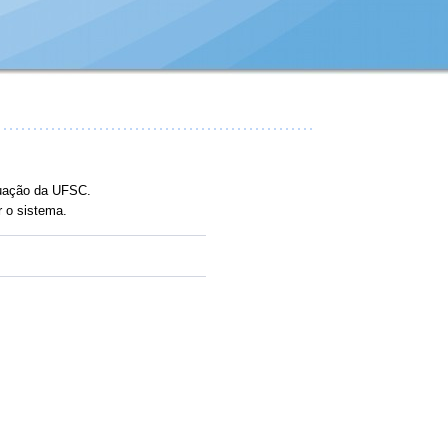
duação da UFSC.
r o sistema.